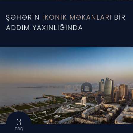
ŞƏHƏRIN
IKONIK MƏKANLARI
BIR
ADDIM YAXINLIĞINDA
3
DƏQ