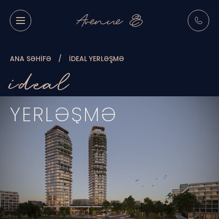
ANA SƏHIFƏ
İDEAL YERLƏŞMƏ
i̇deal
YERLƏŞMƏ