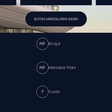
BÜTÜN MƏNZILLƏRƏ
BAXIN
Broşür
Mərtəbə Planı
Yuxarı