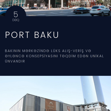
5
DƏQ
PORT BAKU
BAKININ MƏRKƏZINDƏ LÜKS ALIŞ-VERIŞ VƏ
ƏYLƏNCƏ KONSEPSIYASINI TƏQDIM EDƏN UNIKAL
ÜNVANDIR