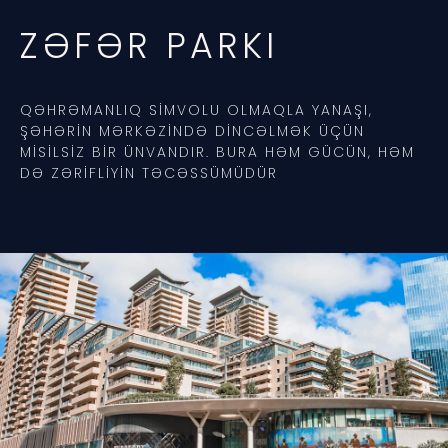
ZƏFƏR PARKI
QƏHRƏMANLIQ SIMVOLU OLMAQLA YANAŞI,
ŞƏHƏRIN MƏRKƏZINDƏ DINCƏLMƏK ÜÇÜN
MISILSIZ BIR ÜNVANDIR. BURA HƏM GÜCÜN, HƏM
DƏ ZƏRIFLIYIN TƏCƏSSÜMÜDÜR