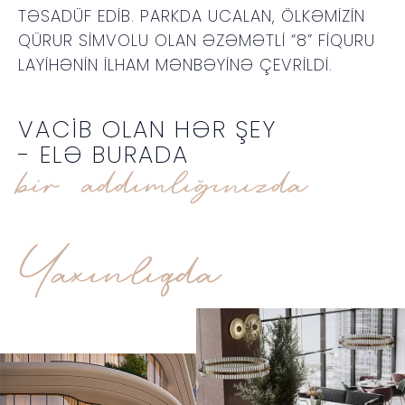
TƏSADÜF EDIB. PARKDA UCALAN, ÖLKƏMIZIN
QÜRUR SIMVOLU OLAN ƏZƏMƏTLI “8” FIQURU
LAYIHƏNIN ILHAM MƏNBƏYINƏ ÇEVRILDI.
VACIB OLAN HƏR ŞEY
- ELƏ BURADA
bir addımlığınızda
Yaxınlıqda