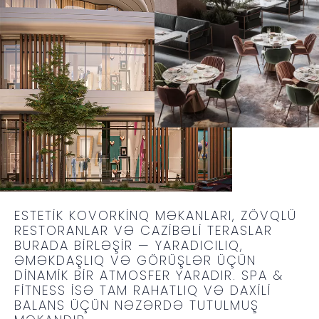
ESTETIK KOVORKINQ MƏKANLARI, ZÖVQLÜ
RESTORANLAR VƏ CAZIBƏLI TERASLAR
BURADA BIRLƏŞIR — YARADICILIQ,
ƏMƏKDAŞLIQ VƏ GÖRÜŞLƏR ÜÇÜN
DINAMIK BIR ATMOSFER YARADIR. SPA &
FITNESS ISƏ TAM RAHATLIQ VƏ DAXILI
BALANS ÜÇÜN NƏZƏRDƏ TUTULMUŞ