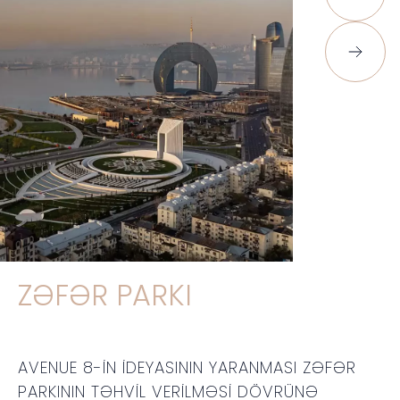
ZƏFƏR PARKI
AVENUE 8-IN IDEYASININ YARANMASI ZƏFƏR
PARKININ TƏHVIL VERILMƏSI DÖVRÜNƏ