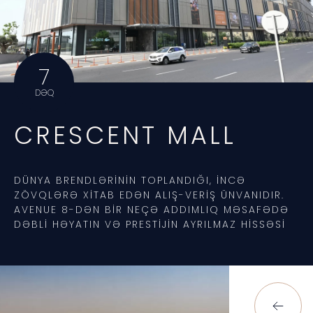
7
DƏQ
CRESCENT MALL
DÜNYA BRENDLƏRININ TOPLANDIĞI, INCƏ
ZÖVQLƏRƏ XITAB EDƏN ALIŞ-VERIŞ ÜNVANIDIR.
AVENUE 8-DƏN BIR NEÇƏ ADDIMLIQ MƏSAFƏDƏ
DƏBLI HƏYATIN VƏ PRESTIJIN AYRILMAZ HISSƏSI