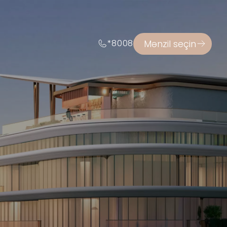
Mənzil seçin
*8008