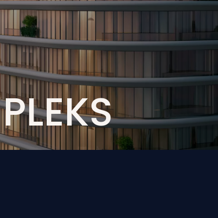
U
P
L
E
K
S