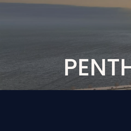
P
E
N
T