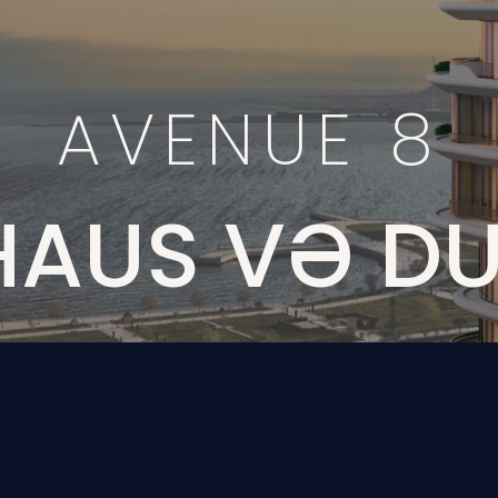
A
V
E
N
U
E
8
H
A
U
S
V
Ə
D